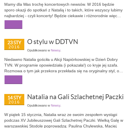
Mamy dla Was trochę koncertowych newsów. W 2016 będzie
sporo okazji do spotkań z Natalią i to takich, które wszyscy lubimy
najbardziej - czyli koncerty! Będzie ciekawie i różnorodnie więc…
Więcej...
O stylu w DDTVN
23 STY
2016
Opublikowano w
Newsy
.
Niedawno Natalia gościła u Alicji Napiórkowskiej w Dzień Dobry
TVN. W programie opowiedziała (i pokazała!) co kryje jej szafa.
Rozmowa o tym jak przekora przekłada się na oryginalny styl, o…
Więcej...
Natalia na Gali Szlachetnej Paczki
14 STY
2016
Opublikowano w
Newsy
.
W piątek 15 stycznia, Natalia wraz ze swoim zespołem wystąpi
podczas XV Jubileuszowej Gali Szlachetnej Paczki. Wielką Galę w
warszawskiej Stodole poprowadzą: Paulina Chylewska, Maciej