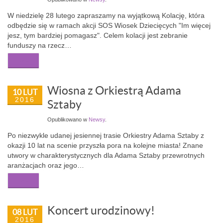
W niedzielę 28 lutego zapraszamy na wyjątkową Kolację, która
odbędzie się w ramach akcji SOS Wiosek Dziecięcych "Im więcej
jesz, tym bardziej pomagasz". Celem kolacji jest zebranie
funduszy na rzecz…
Więcej...
Wiosna z Orkiestrą Adama
10 LUT
2016
Sztaby
Opublikowano w
Newsy
.
Po niezwykle udanej jesiennej trasie Orkiestry Adama Sztaby z
okazji 10 lat na scenie przyszła pora na kolejne miasta! Znane
utwory w charakterystycznych dla Adama Sztaby przewrotnych
aranżacjach oraz jego…
Więcej...
Koncert urodzinowy!
08 LUT
2016