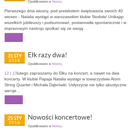
Opublikowano w
Newsy
.
Pierwszego dnia wiosny, pod pretekstem świętowania swoich 40
wiosen - Natalia wystąpi w warszawskim klubie Stodoła! Unikając
wszelkich jubileuszy i podsumowań, postanowiła spontanicznie i w
imprezowym nastroju spotkać się ze swoją…
Więcej...
Ełk razy dwa!
31 STY
2016
Opublikowano w
Newsy
.
12
i
13
lutego zapraszamy do Ełku na koncert, a nawet na dwa
koncerty. W klubie Papaja Natalia wystąpi w towarzystwie Atom
String Quartet i Michała Dąbrówki. Usłyszycie nie tylko akustyczne
wersje…
Więcej...
Nowości koncertowe!
25 STY
2016
Opublikowano w
Newsy
.