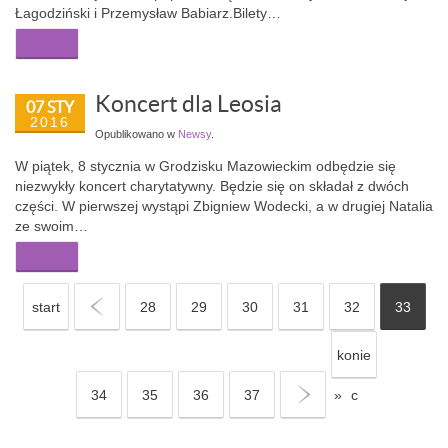
Łagodziński i Przemysław Babiarz.Bilety…
Więcej...
Koncert dla Leosia
07 STY
2016
Opublikowano w
Newsy
.
W piątek, 8 stycznia w Grodzisku Mazowieckim odbędzie się
niezwykły koncert charytatywny. Będzie się on składał z dwóch
części. W pierwszej wystąpi Zbigniew Wodecki, a w drugiej Natalia
ze swoim…
Więcej...
start
«
28
29
30
31
32
33
konie
34
35
36
37
»
c