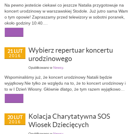
Na pewno jesteście ciekawi co jeszcze Natalia przygotowuje na
koncert urodzinowy w warszawskiej Stodole. Już jutro sama Wam
o tym opowie! Zapraszamy przed telewizory w sobotni poranek,
około godziny 10:40.…
Więcej...
Wybierz repertuar koncertu
21 LUT
2016
urodzinowego
Opublikowano w
Newsy
.
Wspominaliśmy już, że koncert urodzinowy Natalii będzie
wyjątkowy.Nie tylko ze względu na to, że to koncert urodzinowy i
to w I Dzień Wiosny. Głównie dlatgo, że tym razem wyjątkowo…
Więcej...
Kolacja Charytatywna SOS
20 LUT
2016
Wiosek Dziecięcych
Opublikowano w
Newsy
.