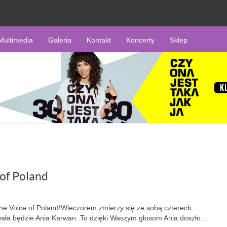
Multimedia
Galeria
Kontakt
Koncerty
Sklep
 of Poland
The Voice of Poland!Wieczorem zmierzy się ze sobą czterech
owała będzie Ania Karwan. To dzięki Waszym głosom Ania doszło…