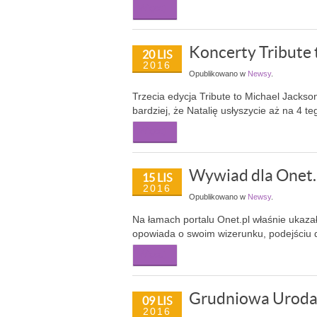
Więcej...
Koncerty Tribute 
20 LIS
2016
Opublikowano w
Newsy
.
Trzecia edycja Tribute to Michael Jacks
bardziej, że Natalię usłyszycie aż na 4 
Więcej...
Wywiad dla Onet.
15 LIS
2016
Opublikowano w
Newsy
.
Na łamach portalu Onet.pl właśnie ukaz
opowiada o swoim wizerunku, podejściu 
Więcej...
Grudniowa Uroda
09 LIS
2016