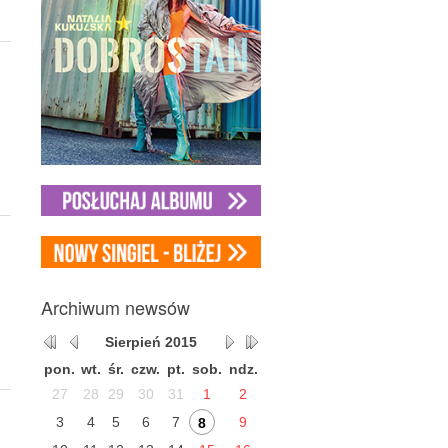
Archiwum
newsów
Sierpień
2015
pon.
wt.
śr.
czw.
pt.
sob.
ndz.
27
28
29
30
31
1
2
3
4
5
6
7
9
8