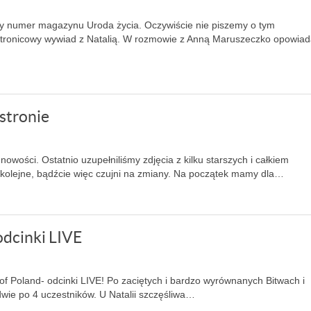
zny numer magazynu Uroda życia. Oczywiście nie piszemy o tym
stronicowy wywiad z Natalią. W rozmowie z Anną Maruszeczko opowia
 stronie
owości. Ostatnio uzupełniliśmy zdjęcia z kilku starszych i całkiem
olejne, bądźcie więc czujni na zmiany. Na początek mamy dla…
odcinki LIVE
of Poland- odcinki LIVE! Po zaciętych i bardzo wyrównanych Bitwach i
dwie po 4 uczestników. U Natalii szczęśliwa…