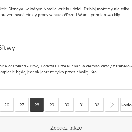
e Disneya, w którym Natalia wzięła udział. Dzisiaj możemy nie tylko
zaprezentować efekty pracy w studio!Przed Wami, premierowo klip
 Bitwy
oice of Poland - Bitwy!Podczas Przesłuchań w ciemno każdy z treneró
plecie będą jednak jeszcze tylko przez chwilę. Kto…
26
27
28
29
30
31
32
»
konie
Zobacz
także