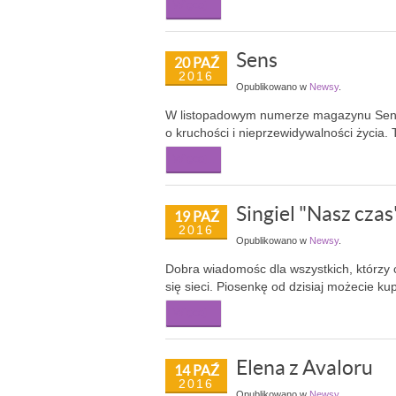
Więcej...
Sens
20 PAŹ
2016
Opublikowano w
Newsy
.
W listopadowym numerze magazynu Sens p
o kruchości i nieprzewidywalności życia.
Więcej...
Singiel "Nasz czas
19 PAŹ
2016
Opublikowano w
Newsy
.
Dobra wiadomośc dla wszystkich, którzy c
się sieci. Piosenkę od dzisiaj możecie k
Więcej...
Elena z Avaloru
14 PAŹ
2016
Opublikowano w
Newsy
.