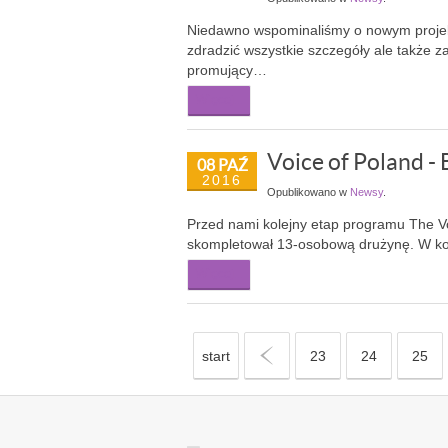
Niedawno wspominaliśmy o nowym projekci
zdradzić wszystkie szczegóły ale także 
promujący…
Więcej...
Voice of Poland -
08 PAŹ
2016
Opublikowano w
Newsy
.
Przed nami kolejny etap programu The V
skompletował 13-osobową drużynę. W kom
Więcej...
start
«
23
24
25