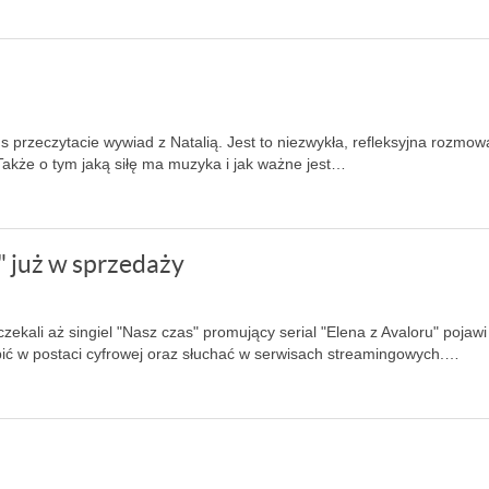
rzeczytacie wywiad z Natalią. Jest to niezwykła, refleksyjna rozmow
 Także o tym jaką siłę ma muzyka i jak ważne jest…
" już w sprzedaży
zekali aż singiel "Nasz czas" promujący serial "Elena z Avaloru" pojawi
upić w postaci cyfrowej oraz słuchać w serwisach streamingowych.…