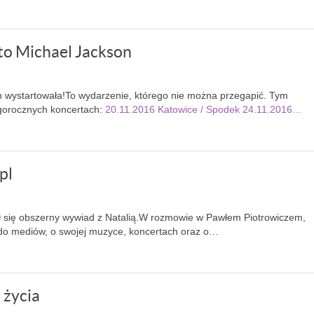
to Michael Jackson
on wystartowała!To wydarzenie, którego nie można przegapić. Tym
tegorocznych koncertach:
20.11.2016 Katowice / Spodek
24.11.2016…
pl
ał się obszerny wywiad z Natalią.W rozmowie w Pawłem Piotrowiczem,
do mediów, o swojej muzyce, koncertach oraz o…
 życia