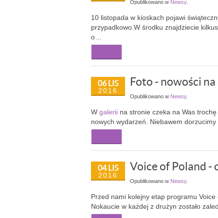
Opublikowano w
Newsy
.
10 listopada w kioskach pojawi świątec
przypadkowo.W środku znajdziecie kilku
o…
Więcej...
Foto - nowości na
06 LIS
2016
Opublikowano w
Newsy
.
W
galerii
na stronie czeka na Was trochę n
nowych wydarzeń. Niebawem dorzucimy k
Więcej...
Voice of Poland - 
04 LIS
2016
Opublikowano w
Newsy
.
Przed nami kolejny etap programu Voice 
Nokaucie w każdej z drużyn zostało zale