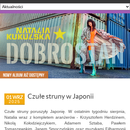
Czułe struny w Japonii
01 WRZ
2025
Czułe struny poruszyły Japonię. W ostatnim tygodniu sierpnia,
Natalia wraz z kompletem aranżerów - Krzysztofem Herdzinem,
Nikolą Kołodziejczykiem, Adamem Sztaba, Pawłem
Tomaszewskim, Janem Smoczyńskim oraz muzykami Filharmonii