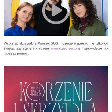
Wspierać dzieciaki z Wiosek SOS możecie wspierać nie tylko od
święta. Zajrzyjcie na stronę
www.dziecisos.org
i sprawdzcie jak
możesz pomóc.