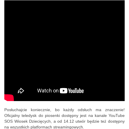
Posłuchajcie koniecznie, bo każdy odsłuch ma znaczenie!
Oficjalny teledysk do piosenki dostępny jest na kanale YouTube
SOS Wiosek Dziecięcych, a od 14.12 utwór będzie też dostępny
na wszystkich platformach streamingowych.