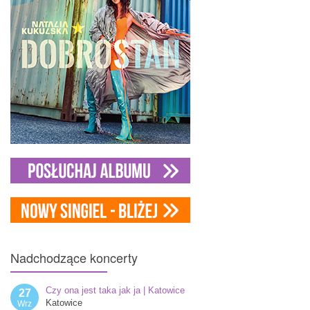
Nadchodzące
koncerty
Czy ona jest taka jak ja | Katowice
27
Katowice
Wrz