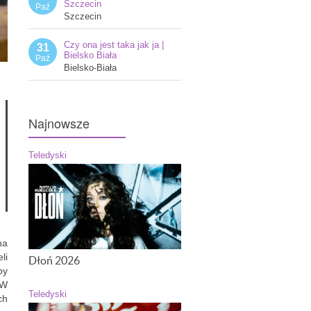
Szczecin
Paź
Szczecin
Czy ona jest taka jak ja |
31
Bielsko Biała
Paź
Bielsko-Biała
Najnowsze
Teledyski
na
li
Dłoń 2026
by
 W
Teledyski
ch