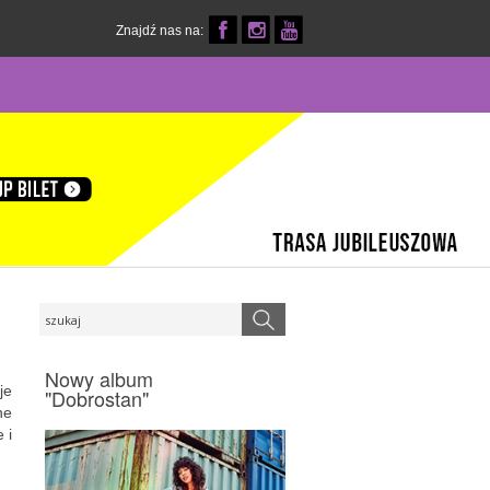
Znajdź nas na:
Nowy album
je
"Dobrostan"
ne
 i