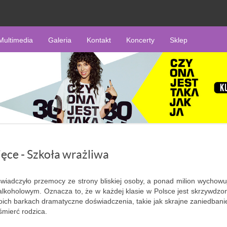
Multimedia
Galeria
Kontakt
Koncerty
Sklep
ęce - Szkoła wrażliwa
wiadczyło przemocy ze strony bliskiej osoby, a ponad milion wychowu
alkoholowym. Oznacza to, że w każdej klasie w Polsce jest skrzywdzo
oich barkach dramatyczne doświadczenia, takie jak skrajne zaniedbanie
śmierć rodzica.