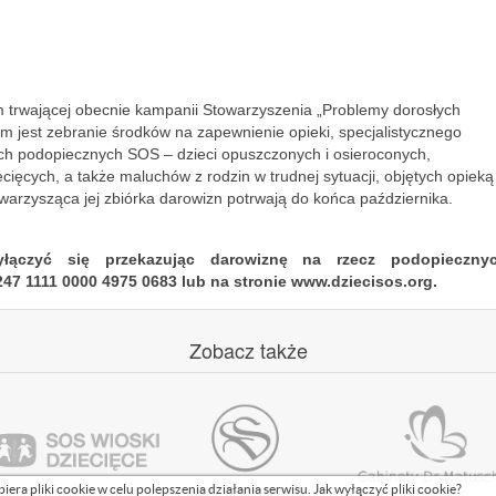
m trwającej obecnie kampanii Stowarzyszenia „Problemy dorosłych
lem jest zebranie środków na zapewnienie opieki, specjalistycznego
ch podopiecznych SOS – dzieci opuszczonych i osieroconych,
ęcych, a także maluchów z rodzin w trudnej sytuacji, objętych opieką
arzysząca jej zbiórka darowizn potrwają do końca października.
ączyć się przekazując darowiznę na rzecz podopieczny
47 1111 0000 4975 0683 lub na stronie www.dziecisos.org.
Zobacz
także
biera pliki cookie w celu polepszenia działania serwisu.
Jak wyłączyć pliki cookie?