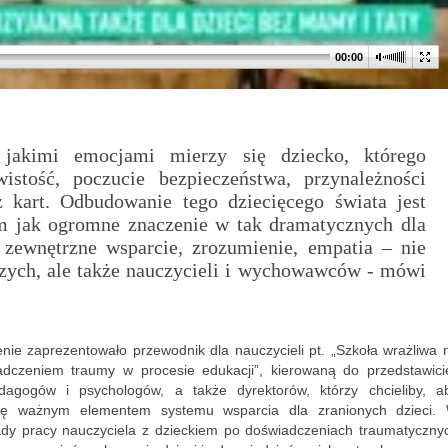
00:00
jakimi emocjami mierzy się dziecko, którego
istość, poczucie bezpieczeństwa, przynależności
 kart. Odbudowanie tego dziecięcego świata jest
m jak ogromne znaczenie w tak dramatycznych dla
 zewnętrzne wsparcie, zrozumienie, empatia – nie
ższych, ale także nauczycieli i wychowawców - mówi
nie zaprezentowało przewodnik dla nauczycieli pt. „Szkoła wrażliwa 
dczeniem traumy w procesie edukacji”, kierowaną do przedstawicie
edagogów i psychologów, a także dyrektorów, którzy chcieliby, a
się ważnym elementem systemu wsparcia dla zranionych dzieci.
ady pracy nauczyciela z dzieckiem po doświadczeniach traumatyczny