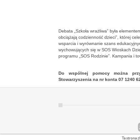
Debata „Szkoła wrażliwa” była elemente
obciążają codzienność dzieci”, której ce
wsparcia i wyrównanie szans edukacyjny
wychowujących się w SOS Wioskach Dzieci
programu „SOS Rodzinie”. Kampania i tow
Do wspólnej pomocy można przył
Stowarzyszenia na nr konta 07 1240 62
Ta strona z