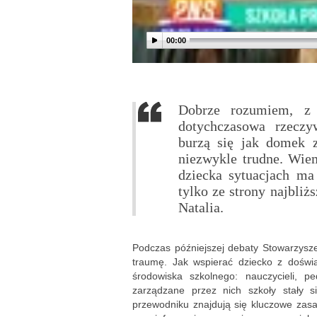
00:00
Dobrze rozumiem, z 
dotychczasowa rzeczyw
burzą się jak domek z
niezwykle trudne. Wie
dziecka sytuacjach ma
tylko ze strony najbli
Natalia.
Podczas późniejszej debaty Stowarzysze
traumę. Jak wspierać dziecko z doświa
środowiska szkolnego: nauczycieli, p
zarządzane przez nich szkoły stały 
przewodniku znajdują się kluczowe zas