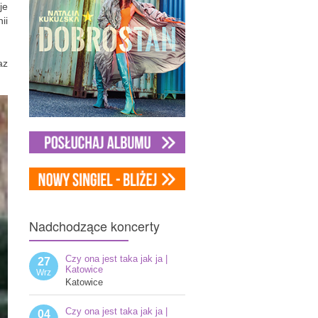
je
ii
az
Nadchodzące
koncerty
Czy ona jest taka jak ja |
27
Katowice
Wrz
Katowice
Czy ona jest taka jak ja |
04