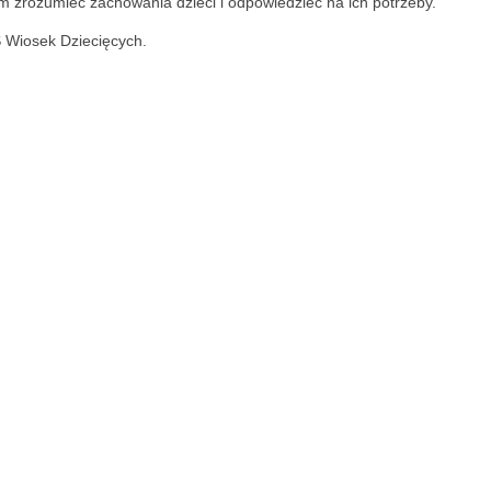
 zrozumieć zachowania dzieci i odpowiedzieć na ich potrzeby.
 Wiosek Dziecięcych.