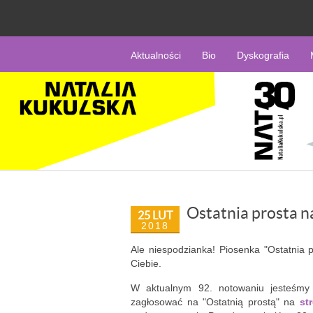
Aktualności
Bio
Dyskografia
Ostatnia prosta n
25 LUT
2018
Ale niespodzianka! Piosenka "Ostatnia p
Ciebie.
W aktualnym 92. notowaniu jesteśmy n
zagłosować na "Ostatnią prostą" na
st