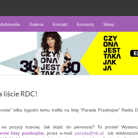
Multimedia
Galeria
Kontakt
Koncerty
Sklep
a liście RDC!
rosta" kilka tygodni temu trafiła na listę "Parada Przebojów" Radia D
a pozycji trzeciej. Jak dojść do pierwszej? To proste! Wystarc
ronie listy przebojów
, przez e-mail:
parada@rdc.pl
lub telefoniczni