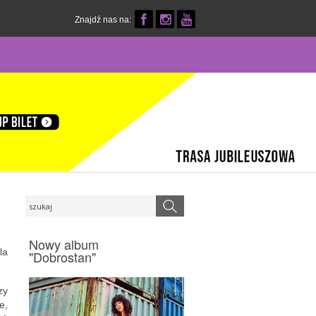
Znajdź nas na:
Nowy album
la
"Dobrostan"
zy
e,