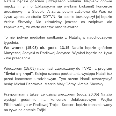
Natalia będzie gościem jutrzejszego wydania. Najpierw opowie
między innymi o (zbliżającym się wielkimi krokami!) koncercie
urodzinowym w Stodole. A zaraz potem zaśpiewa dla Was na
żywo wprost ze studia DDTVN. Na scenie towarzyszył jej będzie
Archie Shevsky. Nie zdradzimy jeszcze co zaśpiewa ale
zapewniamy, że warto włączyć rano telewizor.
To nie jedyne medialne spotkanie z Natalią w nadchodzącym
tygodniu.
We wtorek
(15.03)
ok. godz. 13:15
Natalia będzie gościem
Muzycznej Jedynki w Radiowej Jedynce. Wywiad będzie na żywo
- nie przegapcie.
Wieczorem (15.03) natomiast zapraszamy do TVP2 na program
"Świat się kręci"
. Kolejna szansa posłuchania występu Natalii tuż
przed koncertem urodzinowym. Tym razem Natalii towarzyszyć
będą: Michał Dąbrówka, Marcin Mały Górny i Archie Shevsky.
Przypominamy także, że dzisiaj wieczorem (godz. 20:05) Natalia
wystąpi gościnnie na koncercie Jubileuszowym Wojtka
Pilichowskiego w Radiowej Trójce. Koncert będzie transmitowany
na żywo na antenie Trójki.