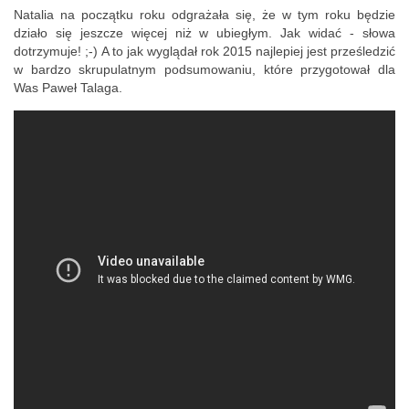
Natalia na początku roku odgrażała się, że w tym roku będzie
działo się jeszcze więcej niż w ubiegłym. Jak widać - słowa
dotrzymuje! ;-) A to jak wyglądał rok 2015 najlepiej jest prześledzić
w bardzo skrupulatnym podsumowaniu, które przygotował dla
Was Paweł Talaga.