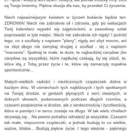
są Twoje imieniny. Piękna okazja dla nas, by przesłać Ci życzenia.
Niech najważniejszym kwiatem w życzeń bukiecie będzie ten:
ZDROWIA! Niech nie zabraknie sił i zdrowia, gdy po wakacjach
Twój kalendarz wypełni się zajętościami, a zawodowy szlak
poprowadzi w tyle miejsc. Niech nie zabraknie ich nigdy! I pośród
tego, co z szuflady z napisem "plany", nigdy ani zbyt mocno, ani
na zbyt długo nie zamykaj drugiej z szuflad - tej z napisem
"marzenia". Spełniaj te małe, te duże, te najbardziej cierpliwe (bo
cierpliwe są wszystkie), które najdłużej czekają, by się ziścić, te,
które idą z Tobą przez życie i te, które się zamarzyły zupełnie
spontanicznie...
Małych-wielkich radości i niezliczonych cząsteczek dobra w
każdym dniu. W uśmiechach tych najbliższych i tych spotkanych
na Twojej drodze, w gestach płynących z serc otwartych, w
dobrych słowach, podarowanych podczas długich rozmów, a
czasami pospiesznie w drodze, ale z serdecznością i życzliwością,
która w pamięci i w sercu zostaje na długo. W tak wielu chwilach
skrywają się... Na pewno potrafisz odnaleźć je wszystkie. Czasami
tak małe, niepozorne cząsteczki, a jednak budują to co wielkie,
ważne, bliskie... Budują piękne życie. I tego właśnie - pięknego