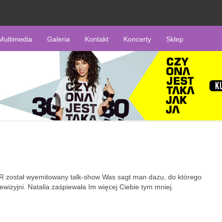
Multimedia
Galeria
Kontakt
Koncerty
Sklep
DR został wyemitowany talk-show Was sagt man dazu, do którego
lewizyjni. Natalia zaśpiewała Im więcej Ciebie tym mniej.