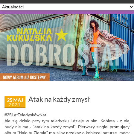
Atak na każdy zmysł
25 MAJ
2021
#25LatTeledyskówNat
Ale się działo przy tym teledysku i dzieje w nim. Kobieta - z nią
nudy nie ma - “atak na każdy zmysł”. Pierwszy singiel promujący
album “Halo tu Ziemia” ma silny przekaz o kobiecej naturze, mocy