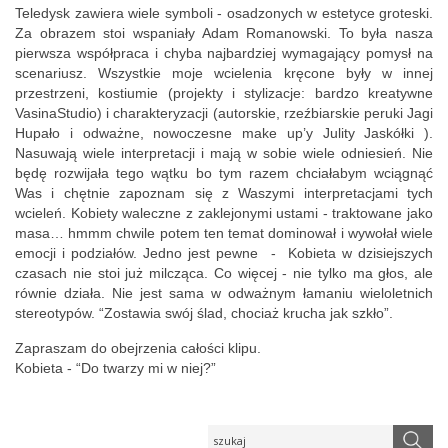
Teledysk zawiera wiele symboli - osadzonych w estetyce groteski.
Za obrazem stoi wspaniały Adam Romanowski. To była nasza
pierwsza współpraca i chyba najbardziej wymagający pomysł na
scenariusz. Wszystkie moje wcielenia kręcone były w innej
przestrzeni, kostiumie (projekty i stylizacje: bardzo kreatywne
VasinaStudio) i charakteryzacji (autorskie, rzeźbiarskie peruki Jagi
Hupało i odważne, nowoczesne make up’y Julity Jaskółki ).
Nasuwają wiele interpretacji i mają w sobie wiele odniesień. Nie
będę rozwijała tego wątku bo tym razem chciałabym wciągnąć
Was i chętnie zapoznam się z Waszymi interpretacjami tych
wcieleń. Kobiety waleczne z zaklejonymi ustami - traktowane jako
masa… hmmm chwile potem ten temat dominował i wywołał wiele
emocji i podziałów. Jedno jest pewne - Kobieta w dzisiejszych
czasach nie stoi już milcząca. Co więcej - nie tylko ma głos, ale
równie działa. Nie jest sama w odważnym łamaniu wieloletnich
stereotypów. “Zostawia swój ślad, chociaż krucha jak szkło”.
Zapraszam do obejrzenia całości klipu.
Kobieta - “Do twarzy mi w niej?”