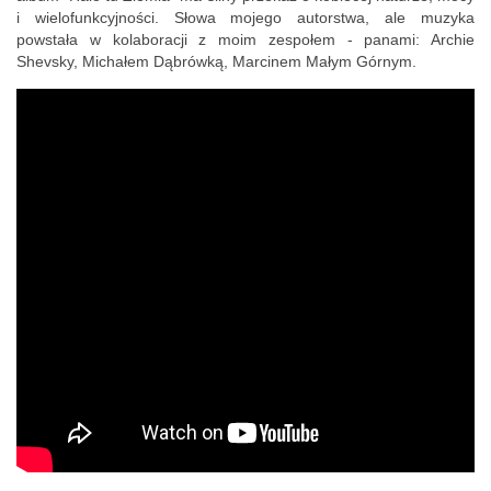
i wielofunkcyjności. Słowa mojego autorstwa, ale muzyka
powstała w kolaboracji z moim zespołem - panami: Archie
Shevsky, Michałem Dąbrówką, Marcinem Małym Górnym.