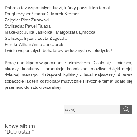
Dobrała też wspaniałych ludzi, którzy poczuli ten temat.
Drugi reżyser / montaż: Marek Kremer
Zdjęcia: Piotr Żurawski
Stylizacja: Paweł Talaga
Make-up: Julita Jaskółka | Małgorzata Ejmocka
Stylizacja fryzur: Edyta Zagozda
Peruki: Althair Anna Janczarek
I wielu wspaniałych bohaterów widocznych w teledysku!
Pracę nad klipem wspominam z uśmiechem. Działo się… miejsca,
aktorzy, kostiumy… produkcja kosmiczna, możliwa dzięki mojej
dzielnej menago. Nakręceni byliśmy - level najwyższy. A teraz
zobaczcie jak ten kostropaty muzycznie i lirycznie temat udało się
przenieść do sztuki wizualnej.
Nowy album
"Dobrostan"