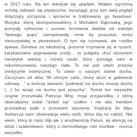
w 2017 roku. Na ten teledysk się uparłam. Miałam ogromną
ochotę zabawić się plastycznie, wyrażając przy tym swój pogląd
dotyczący szczęścia i sprzeciw w traktowaniu go fasadowo.
Muzyka, którą skomponowaliśmy z Michałem Dąbrówką, jego
pomysły rytmiczne i surowe brzmienia dalekie od estetyki
“ładnego popu” zainspirowały mnie by poszukać treści
nieoczywistej w piosenkach. O tym się rozmawia, ale rzadko
śpiewa. Gonitwa za młodością, pozorne trzymanie jej w ryzach,
karykaturalne poprawianie urody… to pułapka choć doceniam
niezwykle wiedzę i rozwój nauki, który pomaga nam w
rekonstruowaniu naszego ciała. To nie jest utwór przeciw
medycynie estetycznej. To utwór o naszym stanie ducha.
Zaczynam od słów “W chorym ciele, chory duch w gabinecie
odnowy…” a kończę słowami “podnieść na duchu muszę ducha
(…) bo wciąż na ducha jest posucha”. Temat ten niezwykle
czujnie zrozumiała Patrycja Woy, moja przyjaciółka, z którą
obiecałyśmy sobie "dziwić się” czołem i nie ulec trendom
przesadnej walki z procesem starzenia. Inspiracji do klipu
dostarcza nam obserwacja wielu osób, które idą na całość. Nie
wiem, który to nasz klip ale z wrażliwością Patuni, jej atencją na
detal i szaleństwem, który z niemożliwego robi możliwe - można
wszystko.