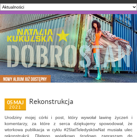
Rekonstrukcja
05 MAJ
2021
Urodziny mojej córki i post, który wywołał lawinę życzeń i
komentarzy, za które z serca dziękujemy spowodował, że
wtorkowa publikacja w cyklu #25latTeledyskówNat musiała ulec
rekonstrukcji. Dlatego wyjątkowo środowo zapraszam do