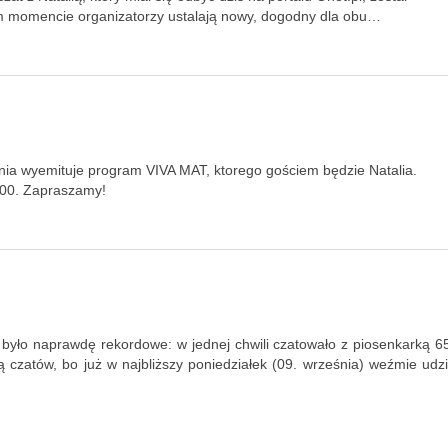
m momencie organizatorzy ustalają nowy, dogodny dla obu…
nia wyemituje program VIVA MAT, ktorego gościem będzie Natalia.
.00. Zapraszamy!
ą było naprawdę rekordowe: w jednej chwili czatowało z piosenkarką 6
ką czatów, bo już w najbliższy poniedziałek (09. września) weźmie udzi