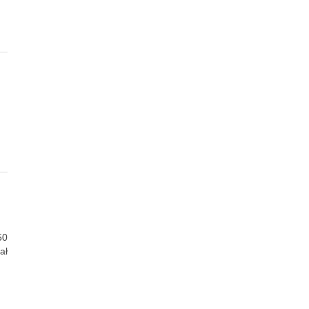
50
ał