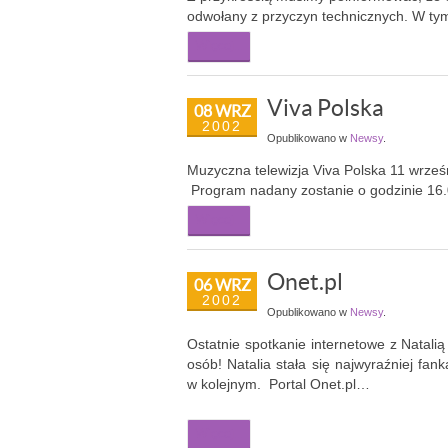
odwołany z przyczyn technicznych. W ty
Więcej...
Viva Polska
08 WRZ
2002
Opublikowano w
Newsy
.
Muzyczna telewizja Viva Polska 11 wrześ
Program nadany zostanie o godzinie 16
Więcej...
Onet.pl
06 WRZ
2002
Opublikowano w
Newsy
.
Ostatnie spotkanie internetowe z Natali
osób! Natalia stała się najwyraźniej fan
w kolejnym. Portal Onet.pl…
Więcej...