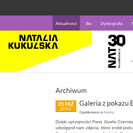
Aktualności
Bio
Dyskografia
Archiwum
Galeria z pokazu
01 PAŹ
2002
Opublikowano w
Newsy
.
Dzięki uprzejmości Pana Józefa Czernie
udostępnił nam zdjecia, które zrobił pod