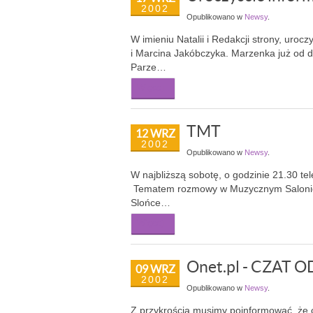
2002
Opublikowano w
Newsy
.
W imieniu Natalii i Redakcji strony, uroc
i Marcina Jakóbczyka. Marzenka już od d
Parze…
Więcej...
TMT
12 WRZ
2002
Opublikowano w
Newsy
.
W najbliższą sobotę, o godzinie 21.30 t
Tematem rozmowy w Muzycznym Salonie bę
Slońce…
Więcej...
Onet.pl - CZAT
09 WRZ
2002
Opublikowano w
Newsy
.
Z przykrością musimy poinformować, że cza