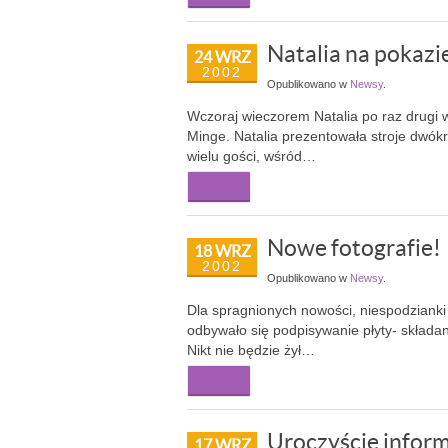
Natalia na pokaz
24 WRZ
2002
Opublikowano w
Newsy
.
Wczoraj wieczorem Natalia po raz drugi 
Minge. Natalia prezentowała stroje dwókro
wielu gości, wśród…
Więcej...
Nowe fotografie!
18 WRZ
2002
Opublikowano w
Newsy
.
Dla spragnionych nowości, niespodzianki 
odbywało się podpisywanie płyty- składa
Nikt nie będzie żył…
Więcej...
Uroczyście inform
17 WRZ