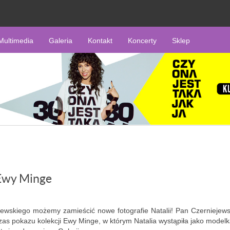
Multimedia
Galeria
Kontakt
Koncerty
Sklep
 Ewy Minge
jewskiego możemy zamieścić nowe fotografie Natalii! Pan Czerniejews
czas pokazu kolekcji Ewy Minge, w którym Natalia wystąpiła jako modelk