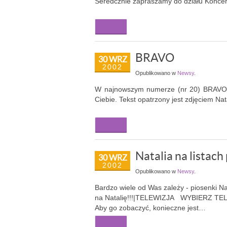
Seredcznie zapraszamy do działu Koncert
Więcej...
BRAVO
30 WRZ
2002
Opublikowano w
Newsy
.
W najnowszym numerze (nr 20) BRAVO, w
Ciebie. Tekst opatrzony jest zdjęciem Nat
Więcej...
Natalia na listac
30 WRZ
2002
Opublikowano w
Newsy
.
Bardzo wiele od Was zależy - piosenki Nat
na Natalię!!!|
TELEWIZJA
WYBIERZ TE
Aby go zobaczyć, konieczne jest…
Więcej...