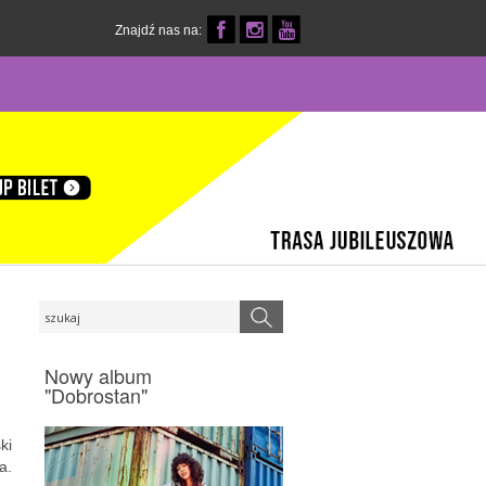
Znajdź nas na:
Nowy album
"Dobrostan"
ki
a.