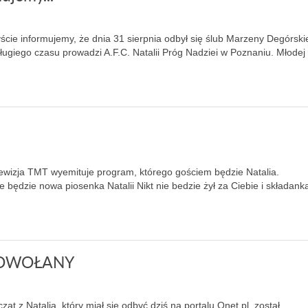
zyście informujemy, że dnia 31 sierpnia odbył się ślub Marzeny Degórski
ługiego czasu prowadzi A.F.C. Natalii Próg Nadziei w Poznaniu. Młodej
elewizja TMT wyemituje program, którego gościem będzie Natalia.
dzie nowa piosenka Natalii Nikt nie bedzie żył za Ciebie i składank
 ODWOŁANY
t z Natalią, który miał się odbyć dziś na portalu Onet.pl, został