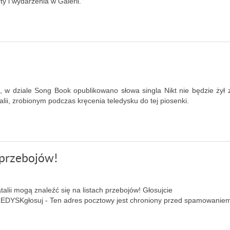
y i wydarzenia w Galerii.
 dziale Song Book opublikowano słowa singla Nikt nie będzie żył 
alii, zrobionym podczas kręcenia teledysku do tej piosenki.
h przebojów!
alii mogą znaleźć się na listach przebojów! Głosujcie
LEDYSK
głosuj -
Ten adres pocztowy jest chroniony przed spamowanie