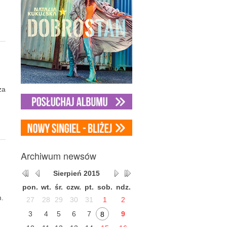
za
Archiwum
newsów
Sierpień
2015
pon.
wt.
śr.
czw.
pt.
sob.
ndz.
m.
27
28
29
30
31
1
2
3
4
5
6
7
9
8