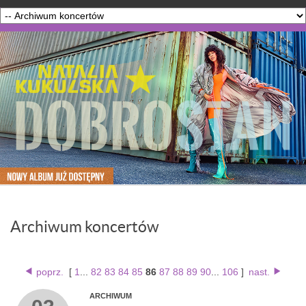
Archiwum koncertów
poprz.
[
1
...
82
83
84
85
86
87
88
89
90
...
106
]
nast.
ARCHIWUM