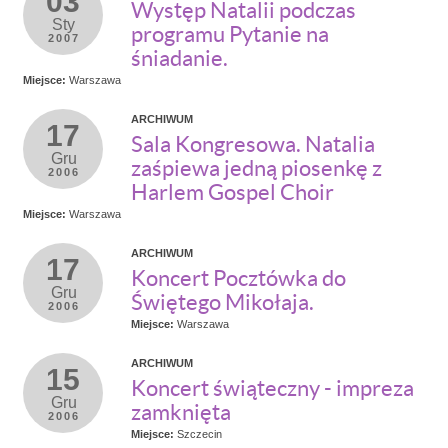
03
Występ Natalii podczas
Sty
programu Pytanie na
2007
śniadanie.
Miejsce:
Warszawa
ARCHIWUM
17
Sala Kongresowa. Natalia
Gru
zaśpiewa jedną piosenkę z
2006
Harlem Gospel Choir
Miejsce:
Warszawa
ARCHIWUM
17
Koncert Pocztówka do
Gru
Świętego Mikołaja.
2006
Miejsce:
Warszawa
ARCHIWUM
15
Koncert świąteczny - impreza
Gru
zamknięta
2006
Miejsce:
Szczecin