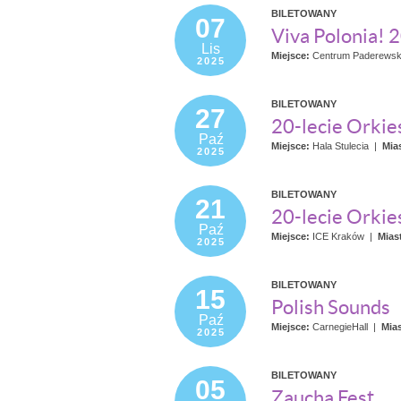
BILETOWANY
07
Viva Polonia!
Lis
Miejsce:
Centrum Paderewsk
2025
BILETOWANY
27
20-lecie Orkie
Paź
Miejsce:
Hala Stulecia
|
Mia
2025
BILETOWANY
21
20-lecie Orkie
Paź
Miejsce:
ICE Kraków
|
Mias
2025
BILETOWANY
15
Polish Sounds
Paź
Miejsce:
CarnegieHall
|
Mia
2025
BILETOWANY
05
Zaucha Fest