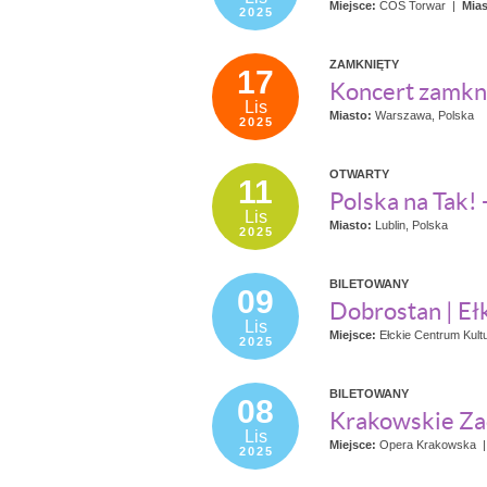
Miejsce:
COS Torwar
|
Mias
2025
ZAMKNIĘTY
17
Koncert zamkn
Lis
Miasto:
Warszawa, Polska
2025
OTWARTY
11
Polska na Tak! 
Lis
Miasto:
Lublin, Polska
2025
BILETOWANY
09
Dobrostan | Eł
Lis
Miejsce:
Ełckie Centrum Kult
2025
BILETOWANY
08
Krakowskie Za
Lis
Miejsce:
Opera Krakowska
2025