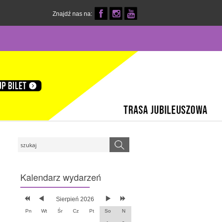
Znajdź nas na:
Kalendarz
wydarzeń
Sierpień 2026
Pn
Wt
Śr
Cz
Pt
So
N