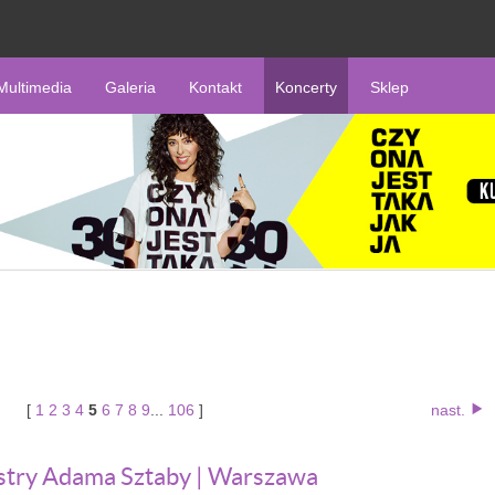
Multimedia
Galeria
Kontakt
Koncerty
Sklep
[
1
2
3
4
5
6
7
8
9
...
106
]
nast.
stry Adama Sztaby | Warszawa