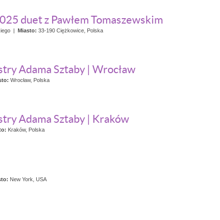
 2025 duet z Pawłem Tomaszewskim
iego
|
Miasto:
33-190 Ciężkowice, Polska
stry Adama Sztaby | Wrocław
sto:
Wrocław, Polska
stry Adama Sztaby | Kraków
to:
Kraków, Polska
sto:
New York, USA