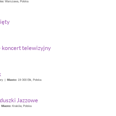
to:
Warszawa, Polska
ięty
- koncert telewizyjny
k
ury
|
Miasto:
19-300 Ełk, Polska
duszki Jazzowe
|
Miasto:
Kraków, Polska