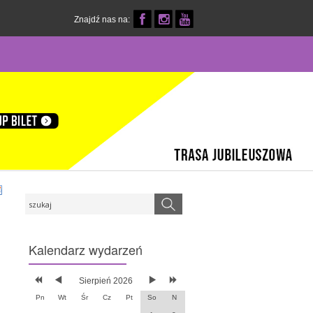
Znajdź nas na:
Kalendarz
wydarzeń
Sierpień 2026
Pn
Wt
Śr
Cz
Pt
So
N