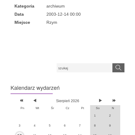
Kategoria
archiwum
Data
2003-12-14 00:00
Miejsce
Rzym
Kalendarz
wydarzeń
Sierpień 2026
Pn
Wt
Śr
Cz
Pt
So
N
1
2
3
4
5
6
7
8
9