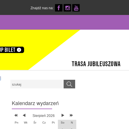
Znajdź nas na:
Kalendarz
wydarzeń
Sierpień 2026
Pn
Wt
Śr
Cz
Pt
So
N