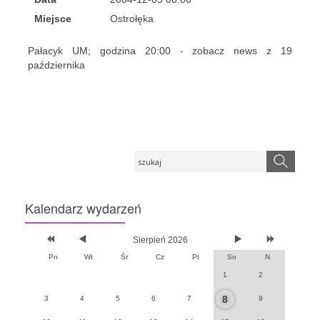
Miejsce
Ostrołęka
Pałacyk UM; godzina 20:00 - zobacz news z 19
października
Kalendarz
wydarzeń
Sierpień 2026
Pn
Wt
Śr
Cz
Pt
So
N
1
2
8
3
4
5
6
7
9