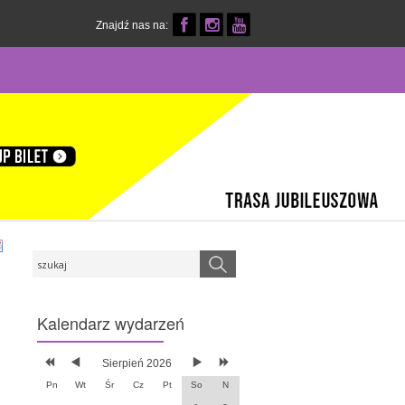
Znajdź nas na:
Kalendarz
wydarzeń
Sierpień 2026
Pn
Wt
Śr
Cz
Pt
So
N