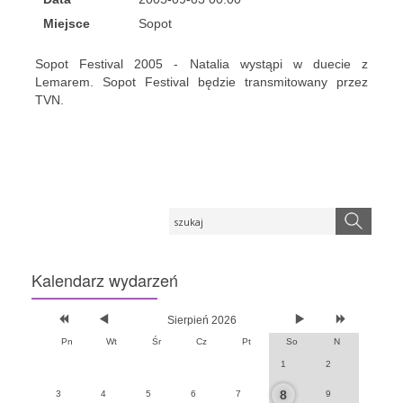
Miejsce
Sopot
Sopot Festival 2005 - Natalia wystąpi w duecie z
Lemarem. Sopot Festival będzie transmitowany przez
TVN.
Kalendarz
wydarzeń
Sierpień 2026
Pn
Wt
Śr
Cz
Pt
So
N
1
2
8
3
4
5
6
7
9