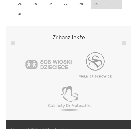
24
25
26
27
28
29
30
31
Zobacz
także
Copyright © 2014 Natalia Kukulska