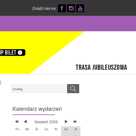
Znajdź nas na:
Kalendarz
wydarzeń
Sierpień 2026
Pn
Wt
Śr
Cz
Pt
So
N