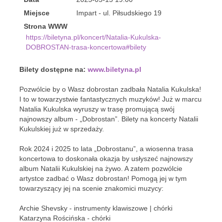
Miejsce
Impart - ul. Piłsudskiego 19
Strona WWW
https://biletyna.pl/koncert/Natalia-Kukulska-
DOBROSTAN-trasa-koncertowa#bilety
Bilety dostępne na:
www.biletyna.pl
Pozwólcie by o Wasz dobrostan zadbała Natalia Kukulska!
I to w towarzystwie fantastycznych muzyków! Już w marcu
Natalia Kukulska wyruszy w trasę promującą swój
najnowszy album - „Dobrostan”. Bilety na koncerty Natalii
Kukulskiej już w sprzedaży.
Rok 2024 i 2025 to lata „Dobrostanu”, a wiosenna trasa
koncertowa to doskonała okazja by usłyszeć najnowszy
album Natalii Kukulskiej na żywo. A zatem pozwólcie
artystce zadbać o Wasz dobrostan! Pomogą jej w tym
towarzyszący jej na scenie znakomici muzycy:
Archie Shevsky - instrumenty klawiszowe | chórki
Katarzyna Rościńska - chórki