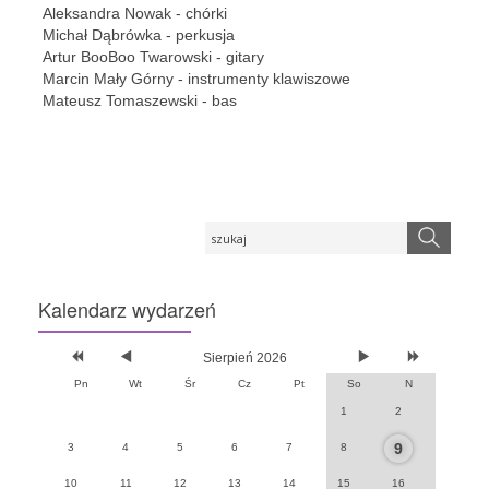
Aleksandra Nowak - chórki
Michał Dąbrówka - perkusja
Artur BooBoo Twarowski - gitary
Marcin Mały Górny - instrumenty klawiszowe
Mateusz Tomaszewski - bas
Kalendarz
wydarzeń
Sierpień 2026
Pn
Wt
Śr
Cz
Pt
So
N
1
2
9
3
4
5
6
7
8
10
11
12
13
14
15
16