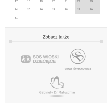
17
18
19
20
21
22
23
24
25
26
27
28
29
30
31
Zobacz
także
Copyright © 2014 Natalia Kukulska