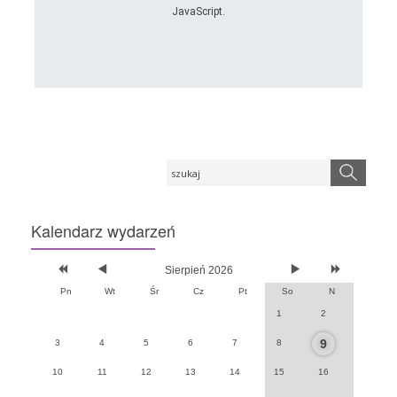
JavaScript.
Kalendarz
wydarzeń
Sierpień 2026
Pn
Wt
Śr
Cz
Pt
So
N
1
2
9
3
4
5
6
7
8
10
11
12
13
14
15
16