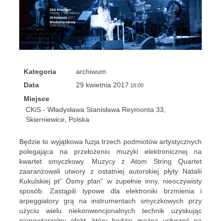
Kategoria
archiwum
Data
29 kwietnia 2017
18:00
Miejsce
CKiS - Władysława Stanisława Reymonta 33,
Skierniewice, Polska
Będzie to wyjątkowa fuzja trzech podmiotów artystycznych
polegająca na przełożeniu muzyki elektronicznej na
kwartet smyczkowy. Muzycy z Atom String Quartet
zaaranżowali utwory z ostatniej autorskiej płyty Natalii
Kukulskiej pt” Ósmy plan" w zupełnie inny, nieoczywisty
sposób. Zastąpili typowe dla elektroniki brzmienia i
arpeggiatory grą na instrumentach smyczkowych przy
użyciu wielu niekonwencjonalnych technik uzyskując
niepowtarzalny efekt, który będzie można usłyszeć na