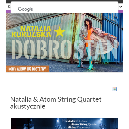
Ta strona nie może poprawnie wczytać Map
Google.
OK
Czy jesteś właścicielem tej witryny?
Natalia & Atom String Quartet
akustycznie