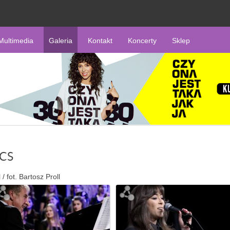
Multimedia
Galeria
Kontakt
Koncerty
Sklep
MCS
fot. Bartosz Proll