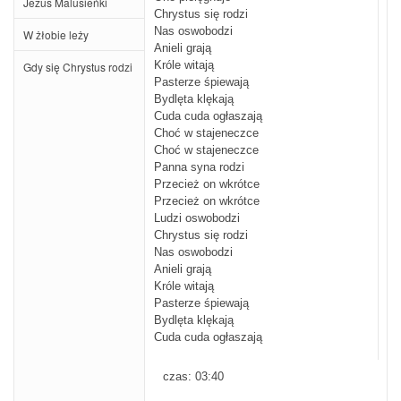
Jezus Malusieńki
Chrystus się rodzi
Nas oswobodzi
W żłobie leży
Anieli grają
Gdy się Chrystus rodzi
Króle witają
Pasterze śpiewają
Bydlęta klękają
Cuda cuda ogłaszają
Choć w stajeneczce
Choć w stajeneczce
Panna syna rodzi
Przecież on wkrótce
Przecież on wkrótce
Ludzi oswobodzi
Chrystus się rodzi
Nas oswobodzi
Anieli grają
Króle witają
Pasterze śpiewają
Bydlęta klękają
Cuda cuda ogłaszają
czas: 03:40