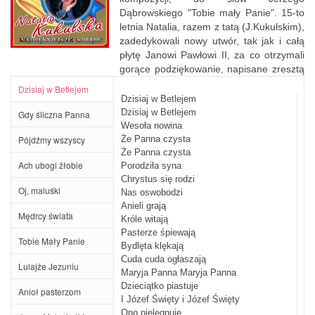
Dąbrowskiego "Tobie mały Panie". 15-to
letnia Natalia, razem z tatą (J.Kukulskim),
zadedykowali nowy utwór, tak jak i całą
płytę Janowi Pawłowi II, za co otrzymali
gorące podziękowanie, napisane zresztą
własnoręcznie przez samego Ojca Świętego - do dzisiaj, list ten
Dzisiaj w Betlejem
zajmuje centralne miejsce w gabinecie taty Natalii. Co ciekawe, na
Dzisiaj w Betlejem
tym albumie, w kilku partiach na skrzypcach, gra - kilkunastoletnia
Dzisiaj w Betlejem
Gdy śliczna Panna
wtedy - Patrycja Jopek, siostra Ani. Kaseta ukazała się w 1991,
Wesoła nowina
płyta kompaktowa w 1992, nakładem krakowskiej firmy Poker
Pójdźmy wszyscy
Że Panna czysta
Sound.
Że Panna czysta
Ach ubogi żłobie
Porodziła syna
Chrystus się rodzi
Oj, maluśki
Nas oswobodzi
Anieli grają
Mędrcy świata
Króle witają
Pasterze śpiewają
Tobie Mały Panie
Bydlęta klękają
Cuda cuda ogłaszają
Lulajże Jezuniu
Maryja Panna Maryja Panna
Dzieciątko piastuje
Anioł pasterzom
I Józef Święty i Józef Święty
Ono pielęgnuje