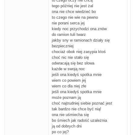
to czego oczy nie chcą
tego później nie jest żal
ona nie chce wiedzieć bo
to czego nie wie na pewno
nie porani serca jej
kiedy noc przychodzi ona znów
do ramion tuli twarz
jakby sny w ramionach działy się
bezpieczniej
chociaż obok niej zasypia ktoś
choć nic nie stało się
odwracają się bez słowa
każde w swoją noc
jeśli ona kiedyś spotka mnie
wiem co powiem jej
wiem co dla niej złe
jeśli ona kiedyś spotka mnie
może poznam ją
choć najtrudniej siebie poznać jest
tak bardzo nie chce być nią!
ona nie uśmiecha się
bo śmiech jak radość uzależnia
ją od dobrych dni
po co jej?