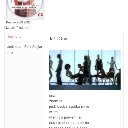
Premiera 09.2001 r.
Natalii "Tobie".
Jeśli ona
Materiał znajdujący się na singlu:
Jeśli Ona
Jeśli ona album version,
Jeśli ona - Piotr Siejka
Jeśli ona remix (Piotr Siejka)
rmx
ona
znam ją
jeśli kiedyś spotka mnie
wiem
wiem co powiem jej
ona nie chce patrzeć bo