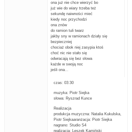
ona już nie chce wierzyć bo
już wie do wiary trzeba też
sekundę naiwności mieć
kiedy noc przychodzi
ona znów
do ramion tuli twarz
jakby sny w ramionach działy się
bezpieczniej
chociaż obok niej zasypia ktoś
choć nic nie stało się
odwracają się bez słowa
każde w swoją noc
jeśli ona...
czas: 03:30
muzyka: Piotr Siejka
słowa: Ryszrad Kunce
Realizacja
produkcja muzyczna: Natalia Kukulska,
Piotr Siejkaaranżacja: Piotr Siejka
nagrano: Studio S4
realizacja: Leszek Kamiński