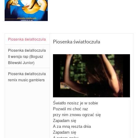
płytę "Światło". Na krążku poza trzema wersjami "Piosenki
Piosenka światłoczuła
Piosenka światłoczuła
światłoczułej" znajdziemy również wywiad, który przeprowadził z
Natalią Hieronim Wrona.
Piosenka światłoczuła
II wersja rap (Bogusz
Materiał znajdujący się na singlu:
Bilewski Junior)
Piosenka światłoczuła album version,
Piosenka światłoczuła II wersja rap (Bogusz Bilewski Junior),
Piosenka światłoczuła
Piosenka światłoczuła remix music gamblers
remix music gamblers
Światło nosisz je w sobie
Pozwól mi choć raz
przy nim znowu ogrzać się
Zapadam się
A za mną reszta dnia
Zapadam się