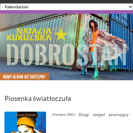
Piosenka światłoczuła
Drugi singiel promujący
Premiera 1996 r.