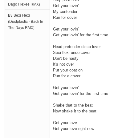
Stop pretendin'
Dago Flexee RMX)
Get your lovin'
My contender
B3 Sexi Flexi
Run for cover
(Dustplastic - Back In
The Days RMX)
Get your lovin'
Get your lovin' for the first time
Head pretender disco lover
Sexi flexi undercover
Don't be nasty
It's not over
Put your coat on
Run for a cover
Get your lovin'
Get your lovin' for the first time
Shake that to the beat
Now shake it to the beat
Get your love
Get your love right now