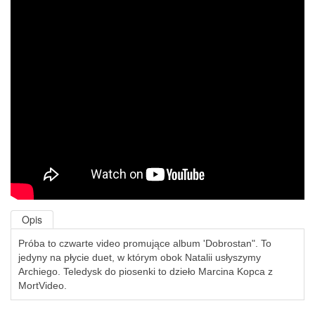
Opis
Próba to czwarte video promujące album 'Dobrostan". To
jedyny na płycie duet, w którym obok Natalii usłyszymy
Archiego. Teledysk do piosenki to dzieło Marcina Kopca z
MortVideo.