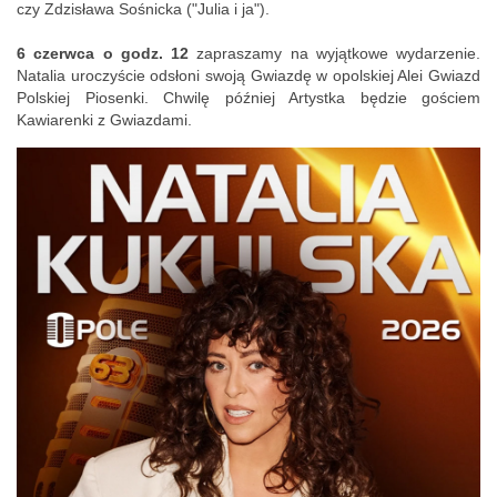
czy Zdzisława Sośnicka ("Julia i ja").
6 czerwca o godz. 12
zapraszamy na wyjątkowe wydarzenie.
Natalia uroczyście odsłoni swoją Gwiazdę w opolskiej Alei Gwiazd
Polskiej Piosenki. Chwilę później Artystka będzie gościem
Kawiarenki z Gwiazdami.