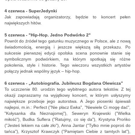
4 czerwca - SuperJedynki
Jak zapowiadają organizatorzy, będzie to koncert pełen
największych hitów.
5 czerwca - "Hip-Hop. Jedno Podwórko 2"
Powrót do źródeł tego gatunku muzycznego w Polsce, ale z nową
świadomością, energią i jeszcze większą siłą przekazu. Po
sukcesie pierwszej edycji opolska scena ponownie stanie się
symbolicznym podwórkiem, na którym spotkają się różne
pokolenia, style i historie. Tego wieczoru wszystkich artystów
połączy jednak wspólny język – hip-hop.
6 czerwca - „Autobiografia. Jubileusz Bogdana Olewicza”
To uczczenie 80. urodzin tego wybitnego autora tekstów. Z tej
okazji zapraszamy na wyjątkowy koncert, w którym usłyszymy
największe przeboje jego autorstwa. A Jego piosenki śpiewali
najlepsi, m.in.: Perfect ("Nie płacz Ewka", "Niewiele Ci mogę dać",
"Kołysanka dla Nieznajomej"), Seweryn Krajewski ("Wielka
miłość"), Budka Suflera ("Ratujmy, co się da"), Krystyna Prońko
("Jesteś lekiem na całe zło"), Anna Jantar ("Tylko mnie poproś do
tańca"), Krzysztof Krawczyk ("Pamiętam Ciebie z tamtych lat"),