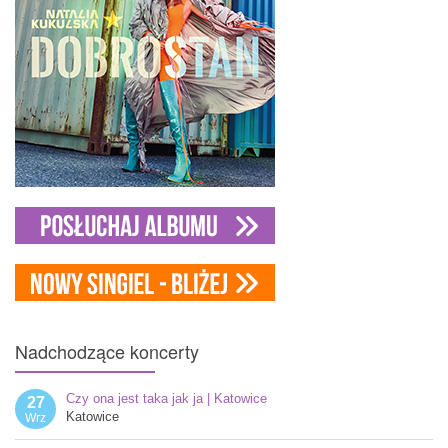
Nadchodzące
koncerty
Czy ona jest taka jak ja | Katowice
27
Katowice
Wrz